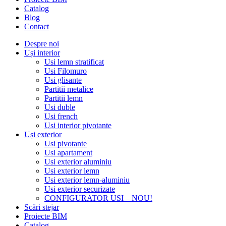
Catalog
Blog
Contact
Despre noi
Uși interior
Usi lemn stratificat
Usi Filomuro
Usi glisante
Partitii metalice
Partitii lemn
Usi duble
Usi french
Usi interior pivotante
Uși exterior
Usi pivotante
Usi apartament
Usi exterior aluminiu
Usi exterior lemn
Usi exterior lemn-aluminiu
Usi exterior securizate
CONFIGURATOR USI – NOU!
Scări stejar
Proiecte BIM
Catalog