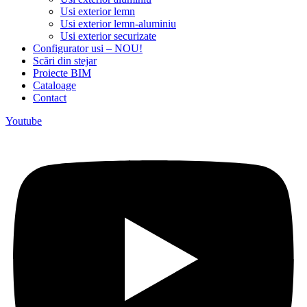
Usi exterior lemn
Usi exterior lemn-aluminiu
Usi exterior securizate
Configurator usi – NOU!
Scări din stejar
Proiecte BIM
Cataloage
Contact
Youtube