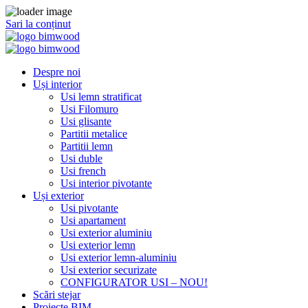
Sari la conținut
Despre noi
Uși interior
Usi lemn stratificat
Usi Filomuro
Usi glisante
Partitii metalice
Partitii lemn
Usi duble
Usi french
Usi interior pivotante
Uși exterior
Usi pivotante
Usi apartament
Usi exterior aluminiu
Usi exterior lemn
Usi exterior lemn-aluminiu
Usi exterior securizate
CONFIGURATOR USI – NOU!
Scări stejar
Proiecte BIM