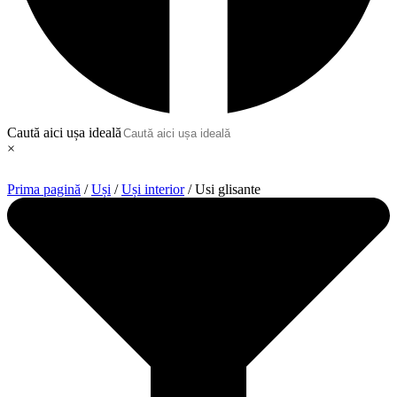
Caută aici ușa ideală
×
Prima pagină
/
Uși
/
Uși interior
/ Usi glisante