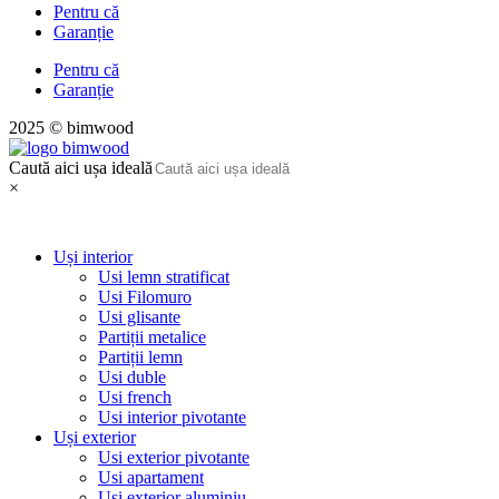
Pentru că
Garanție
Pentru că
Garanție
2025 © bimwood
Caută aici ușa ideală
×
Uși interior
Usi lemn stratificat
Usi Filomuro
Usi glisante
Partiții metalice
Partiții lemn
Usi duble
Usi french
Usi interior pivotante
Uși exterior
Usi exterior pivotante
Usi apartament
Usi exterior aluminiu