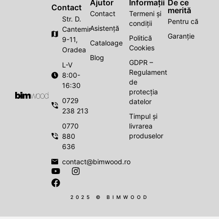
Ajutor
Informații
De ce
Contact
merită
Contact
Termeni și
Str. D.
Pentru că
condiții
Asistență
Cantemir
Garanție
Politică
9-11,
Cataloage
Cookies
Oradea
Blog
GDPR –
L-V
Regulament
8:00-
de
16:30
protecția
0729
datelor
238 213
Timpul și
0770
livrarea
produselor
880
636
contact@bimwood.ro
2025 © BIMWOOD