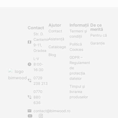
Ajutor
Informații
De ce
Contact
merită
Contact
Termeni și
Str. D.
Pentru că
condiții
Asistență
Cantemir
Garanție
Politică
9-11,
Cataloage
Cookies
Oradea
Blog
GDPR –
L-V
Regulament
8:00-
de
16:30
protecția
0729
datelor
238 213
Timpul și
0770
livrarea
produselor
880
636
contact@bimwood.ro