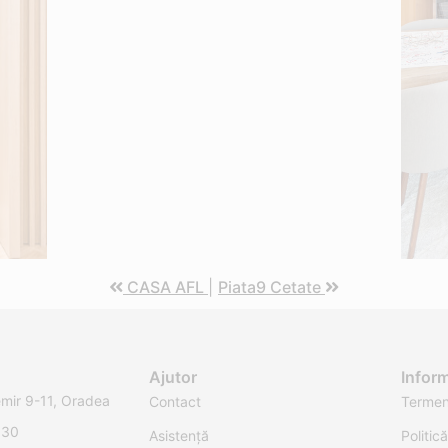
CASA AFL
|
Piata9 Cetate
Ajutor
Inform
emir 9-11, Oradea
Contact
Termeni
:30
Asistență
Politic