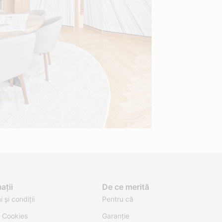
ații
De ce merită
 și condiții
Pentru că
ă Cookies
Garanție