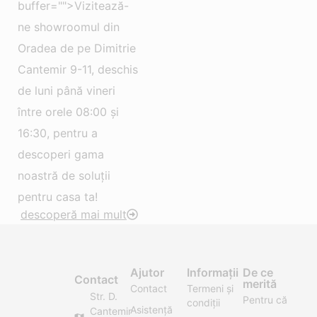
buffer="">Vizitează-
ne showroomul din
Oradea de pe Dimitrie
Cantemir 9-11, deschis
de luni până vineri
între orele 08:00 și
16:30, pentru a
descoperi gama
noastră de soluții
pentru casa ta!
descoperă mai mult
Ajutor
Informații
De ce
Contact
merită
Contact
Termeni și
Str. D.
Pentru că
condiții
Asistență
Cantemir