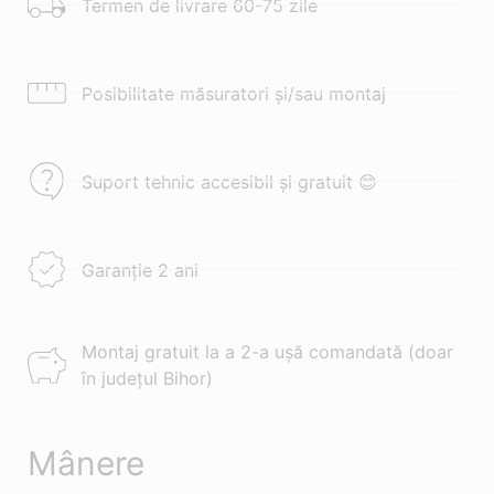
Termen de livrare 60-75 zile
Posibilitate măsuratori și/sau montaj
Suport tehnic accesibil și gratuit 😊
Garanție 2 ani
Montaj gratuit la a 2-a ușă comandată (doar
în județul Bihor)
Mânere