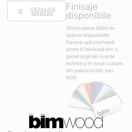
Finisaje
CATALOG
disponibile
MÂNERE
Oferim peste 9000 de
opțiuni disponibile!
Fiecare ușă interioară
poate fi fabricată într-o
gamă largă de nuanțe
închise și în orice culoare
din paletarul RAL sau
NCS.