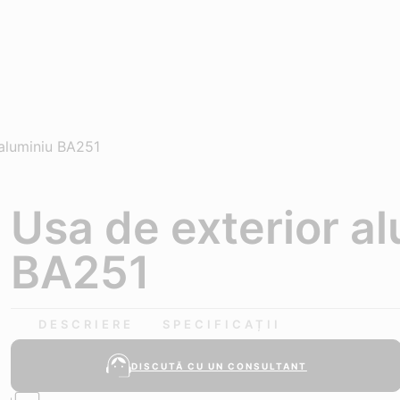
 aluminiu BA251
Usa de exterior a
BA251
DESCRIERE
SPECIFICAȚII
DISCUTĂ CU UN CONSULTANT