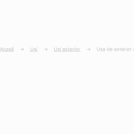
Acasă
→
Uși
→
Uși exterior
→
Usa de exterior