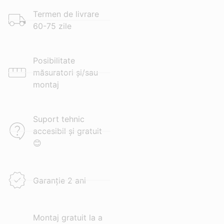
Termen de livrare
60-75 zile
Posibilitate
măsuratori și/sau
montaj
Suport tehnic
accesibil și gratuit
😊
Garanție 2 ani
Montaj gratuit la a