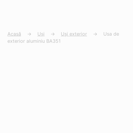
Acasă
→
Uși
→
Uși exterior
→
Usa de
exterior aluminiu BA351