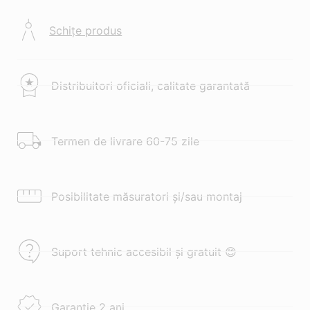
Schițe produs
Distribuitori oficiali, calitate garantată
Termen de livrare 60-75 zile
Posibilitate măsuratori și/sau montaj
Suport tehnic accesibil și gratuit 😊
Garanție 2 ani