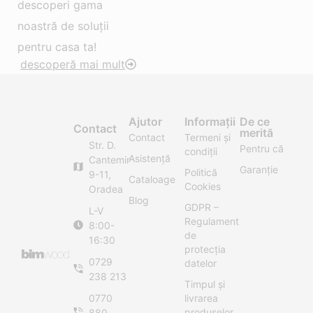
descoperi gama
noastră de soluții
pentru casa ta!
descoperă mai mult
Ajutor
Informații
De ce
Contact
merită
Contact
Termeni și
Str. D.
Pentru că
condiții
Asistență
Cantemir
Garanție
Politică
9-11,
Cataloage
Cookies
Oradea
Blog
GDPR –
L-V
Regulament
8:00-
de
16:30
protecția
0729
datelor
238 213
Timpul și
0770
livrarea
produselor
880