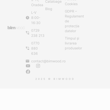
Cataloage
Cookies
Oradea
Blog
GDPR –
L-V
Regulament
8:00-
de
16:30
protecția
0729
datelor
238 213
Timpul și
0770
livrarea
produselor
880
636
contact@bimwood.ro
2025 © BIMWOOD