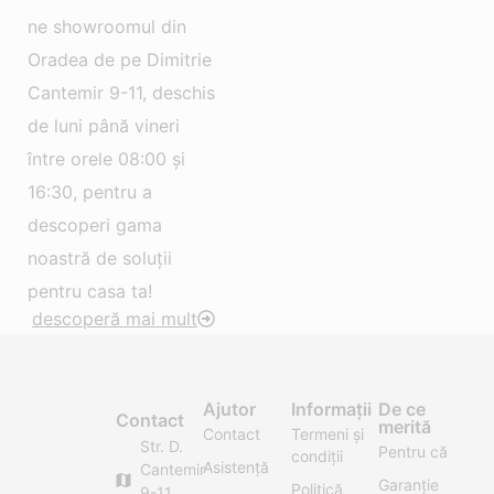
ne showroomul din
Oradea de pe Dimitrie
Cantemir 9-11, deschis
de luni până vineri
între orele 08:00 și
16:30, pentru a
descoperi gama
noastră de soluții
pentru casa ta!
descoperă mai mult
Ajutor
Informații
De ce
Contact
merită
Contact
Termeni și
Str. D.
Pentru că
condiții
Asistență
Cantemir
Garanție
Politică
9-11,