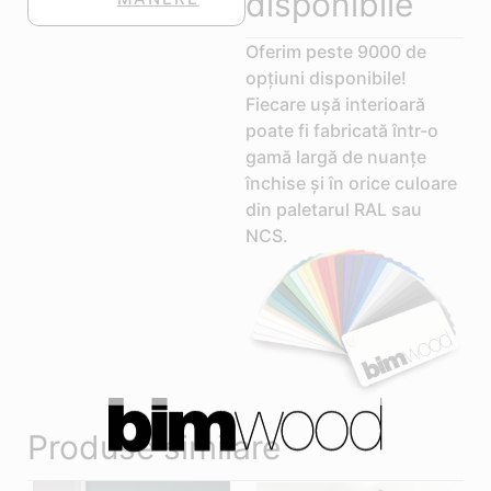
disponibile
Oferim peste 9000 de
opțiuni disponibile!
Fiecare ușă interioară
poate fi fabricată într-o
gamă largă de nuanțe
închise și în orice culoare
din paletarul RAL sau
NCS.
Produse similare