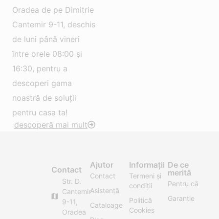
Oradea de pe Dimitrie
Cantemir 9-11, deschis
de luni până vineri
între orele 08:00 și
16:30, pentru a
descoperi gama
noastră de soluții
pentru casa ta!
descoperă mai mult
Ajutor
Informații
De ce
Contact
merită
Contact
Termeni și
Str. D.
Pentru că
condiții
Asistență
Cantemir
Garanție
Politică
9-11,
Cataloage
Cookies
Oradea