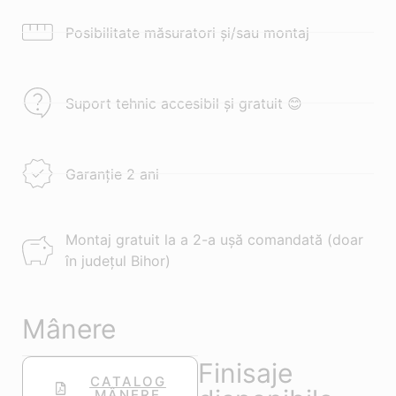
Posibilitate măsuratori și/sau montaj
Suport tehnic accesibil și gratuit 😊
Garanție 2 ani
Montaj gratuit la a 2-a ușă comandată (doar
în județul Bihor)
Mânere
Finisaje
CATALOG
MÂNERE