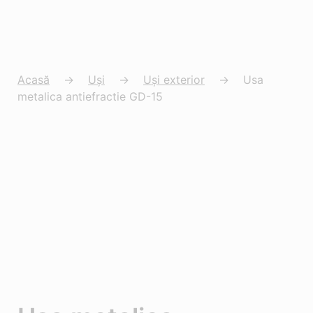
Acasă
→
Uși
→
Uși exterior
→
Usa
metalica antiefractie GD-15