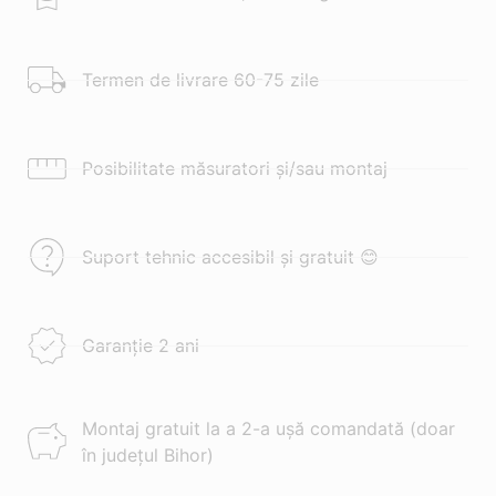
Termen de livrare 60-75 zile
Posibilitate măsuratori și/sau montaj
Suport tehnic accesibil și gratuit 😊
Garanție 2 ani
Montaj gratuit la a 2-a ușă comandată (doar
în județul Bihor)