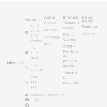
Ajutor
Informații
De ce
Contact
merită
Contact
Termeni și
Str. D.
Pentru că
condiții
Asistență
Cantemir
Garanție
Politică
9-11,
Cataloage
Cookies
Oradea
Blog
GDPR –
L-V
Regulament
8:00-
de
16:30
protecția
0729
datelor
238 213
Timpul și
0770
livrarea
produselor
880
636
contact@bimwood.ro