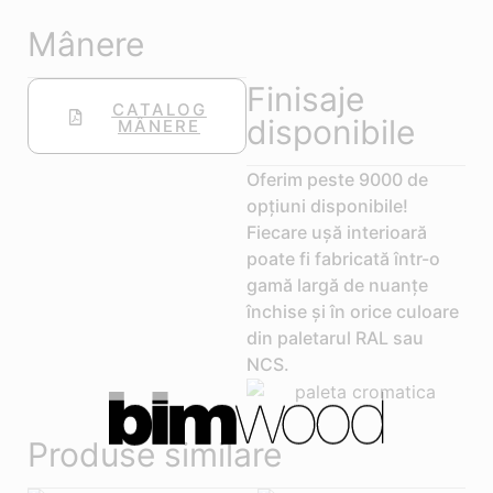
Mânere
Finisaje
CATALOG
disponibile
MÂNERE
Oferim peste 9000 de
opțiuni disponibile!
Fiecare ușă interioară
poate fi fabricată într-o
gamă largă de nuanțe
închise și în orice culoare
din paletarul RAL sau
NCS.
Produse similare