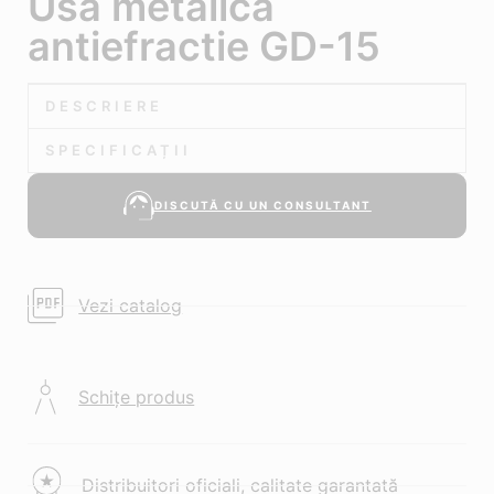
Usa metalica
antiefractie GD-15
DESCRIERE
SPECIFICAȚII
DISCUTĂ CU UN CONSULTANT
Vezi catalog
Schițe produs
Distribuitori oficiali, calitate garantată