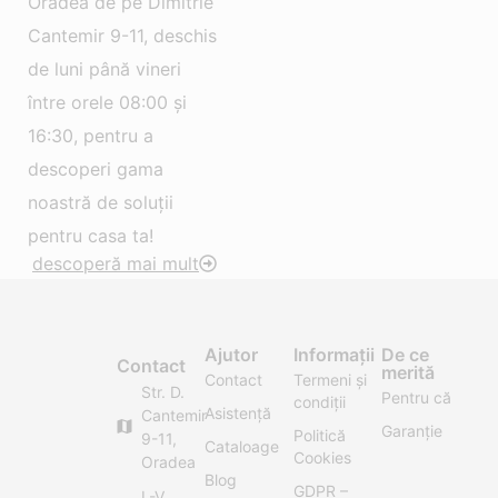
Oradea de pe Dimitrie
Cantemir 9-11, deschis
de luni până vineri
între orele 08:00 și
16:30, pentru a
descoperi gama
noastră de soluții
pentru casa ta!
descoperă mai mult
Ajutor
Informații
De ce
Contact
merită
Contact
Termeni și
Str. D.
Pentru că
condiții
Asistență
Cantemir
Garanție
Politică
9-11,
Cataloage
Cookies
Oradea
Blog
GDPR –
L-V