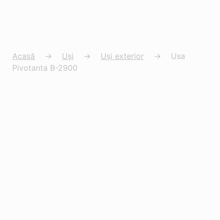
Acasă
→
Uși
→
Uși exterior
→
Usa
Pivotanta B-2900