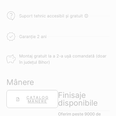
Suport tehnic accesibil și gratuit 😊
Garanție 2 ani
Montaj gratuit la a 2-a ușă comandată (doar
în județul Bihor)
Mânere
Finisaje
CATALOG
disponibile
MÂNERE
Oferim peste 9000 de