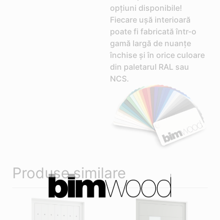
opțiuni disponibile!
Fiecare ușă interioară
poate fi fabricată într-o
gamă largă de nuanțe
închise și în orice culoare
din paletarul RAL sau
NCS.
Produse similare