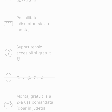
60-75 zile
Posibilitate
măsuratori și/sau
montaj
Suport tehnic
accesibil și gratuit
😊
Garanție 2 ani
Montaj gratuit la a
2-a ușă comandată
(doar în județul