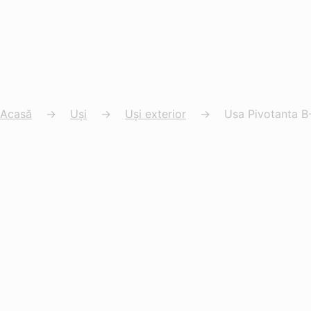
Acasă
→
Uși
→
Uși exterior
→
Usa Pivotanta 