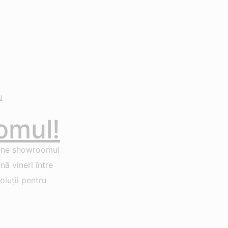
u
omul!
-ne showroomul
ă vineri între
luții pentru