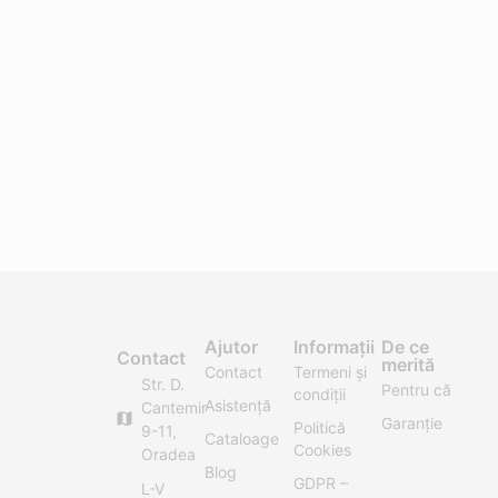
Ajutor
Informații
De ce
Contact
merită
Contact
Termeni și
Str. D.
Pentru că
condiții
Asistență
Cantemir
Garanție
Politică
9-11,
Cataloage
Cookies
Oradea
Blog
GDPR –
L-V