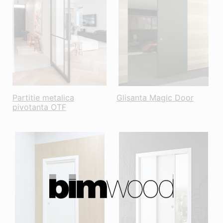
Partitie metalica
Glisanta Magic Door
pivotanta OTF