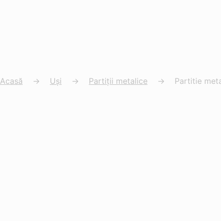
Acasă
→
Uși
→
Partiții metalice
→
Partitie met