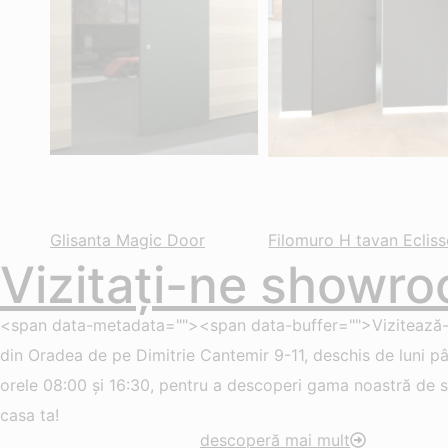
Glisanta Magic Door
Filomuro H tavan Ecliss
Vizitați-ne showro
<span data-metadata=""><span data-buffer="">Vizitează
din Oradea de pe Dimitrie Cantemir 9-11, deschis de luni pân
orele 08:00 și 16:30, pentru a descoperi gama noastră de so
casa ta!
descoperă mai mult