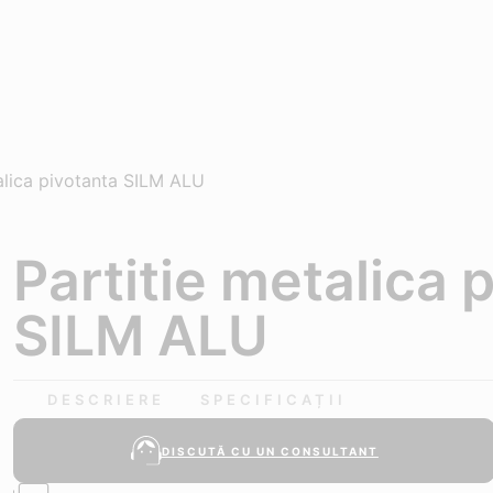
alica pivotanta SILM ALU
Partitie metalica 
SILM ALU
DESCRIERE
SPECIFICAȚII
DISCUTĂ CU UN CONSULTANT