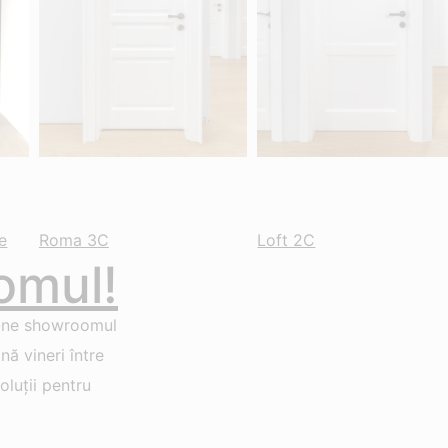
e
Roma 3C
Loft 2C
omul!
-ne showroomul
ă vineri între
luții pentru