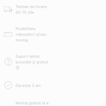
Termen de livrare
60-75 zile
Posibilitate
măsuratori și/sau
montaj
Suport tehnic
accesibil și gratuit
😊
Garanție 2 ani
Montaj gratuit la a