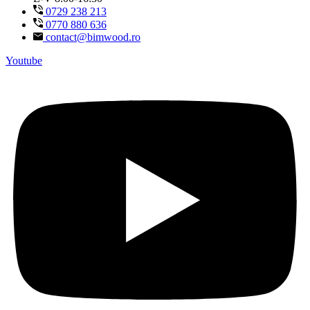
0729 238 213
0770 880 636
contact@bimwood.ro
Youtube