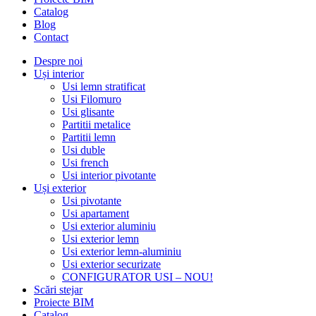
Catalog
Blog
Contact
Despre noi
Uși interior
Usi lemn stratificat
Usi Filomuro
Usi glisante
Partitii metalice
Partitii lemn
Usi duble
Usi french
Usi interior pivotante
Uși exterior
Usi pivotante
Usi apartament
Usi exterior aluminiu
Usi exterior lemn
Usi exterior lemn-aluminiu
Usi exterior securizate
CONFIGURATOR USI – NOU!
Scări stejar
Proiecte BIM
Catalog