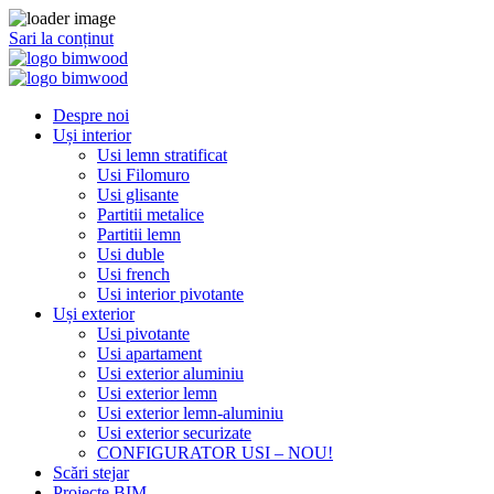
Sari la conținut
Despre noi
Uși interior
Usi lemn stratificat
Usi Filomuro
Usi glisante
Partitii metalice
Partitii lemn
Usi duble
Usi french
Usi interior pivotante
Uși exterior
Usi pivotante
Usi apartament
Usi exterior aluminiu
Usi exterior lemn
Usi exterior lemn-aluminiu
Usi exterior securizate
CONFIGURATOR USI – NOU!
Scări stejar
Proiecte BIM