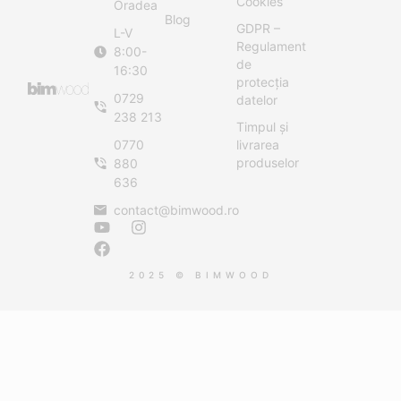
Cookies
Oradea
Blog
GDPR –
L-V
Regulament
8:00-
de
16:30
protecția
0729
datelor
238 213
Timpul și
0770
livrarea
produselor
880
636
contact@bimwood.ro
2025 © BIMWOOD