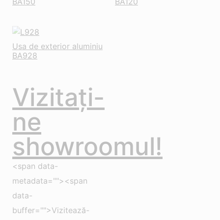
BA150
BA120
Usa de exterior aluminiu
BA928
Vizitați-
ne
showroomul!
<span data-
metadata=""><span
data-
buffer="">Vizitează-