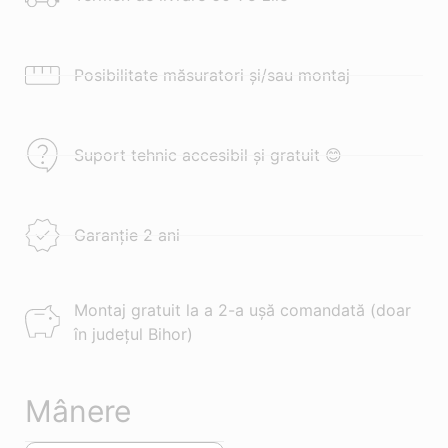
Posibilitate măsuratori și/sau montaj
Suport tehnic accesibil și gratuit 😊
Garanție 2 ani
Montaj gratuit la a 2-a ușă comandată (doar
în județul Bihor)
Mânere