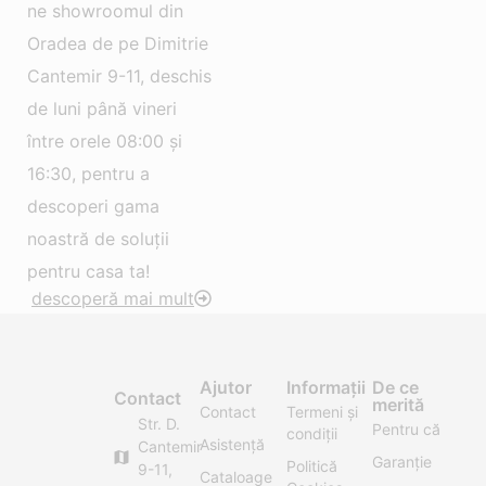
ne showroomul din
Oradea de pe Dimitrie
Cantemir 9-11, deschis
de luni până vineri
între orele 08:00 și
16:30, pentru a
descoperi gama
noastră de soluții
pentru casa ta!
descoperă mai mult
Ajutor
Informații
De ce
Contact
merită
Contact
Termeni și
Str. D.
Pentru că
condiții
Asistență
Cantemir
Garanție
Politică
9-11,
Cataloage