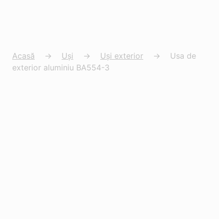
Acasă
→
Uși
→
Uși exterior
→
Usa de
exterior aluminiu BA554-3