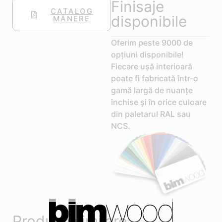
Finisaje
CATALOG
disponibile
MÂNERE
Oferim peste 9000 de
opțiuni disponibile!
Fiecare ușă interioară
poate fi fabricată într-o
gamă largă de nuanțe
închise și în orice culoare
din paletarul RAL sau
NCS.
Produse similare