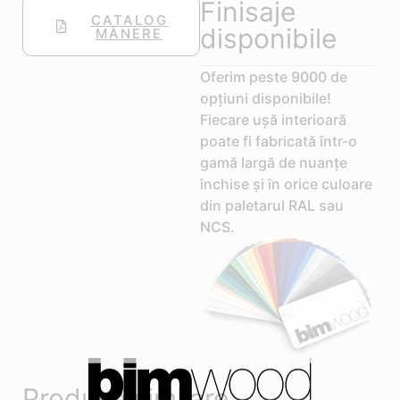
Finisaje
CATALOG
disponibile
MÂNERE
Oferim peste 9000 de
opțiuni disponibile!
Fiecare ușă interioară
poate fi fabricată într-o
gamă largă de nuanțe
închise și în orice culoare
din paletarul RAL sau
NCS.
Produse similare