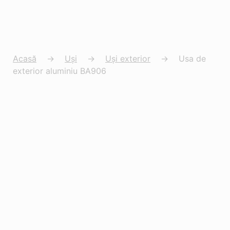
Acasă
→
Uși
→
Uși exterior
→
Usa de
exterior aluminiu BA906