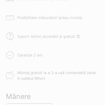
Posibilitate măsuratori și/sau montaj
Suport tehnic accesibil și gratuit 😊
Garanție 2 ani
Montaj gratuit la a 2-a ușă comandată (doar
în județul Bihor)
Mânere