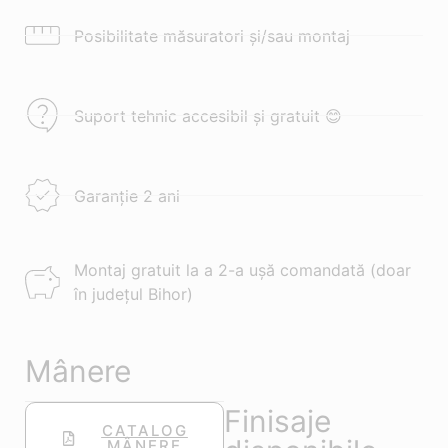
Posibilitate măsuratori și/sau montaj
Suport tehnic accesibil și gratuit 😊
Garanție 2 ani
Montaj gratuit la a 2-a ușă comandată (doar
în județul Bihor)
Mânere
Finisaje
CATALOG
MÂNERE