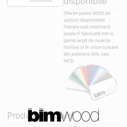
disponibile
Oferim peste 9000 de
opțiuni disponibile!
Fiecare ușă interioară
poate fi fabricată într-o
gamă largă de nuanțe
închise și în orice culoare
din paletarul RAL sau
NCS.
Produse similare