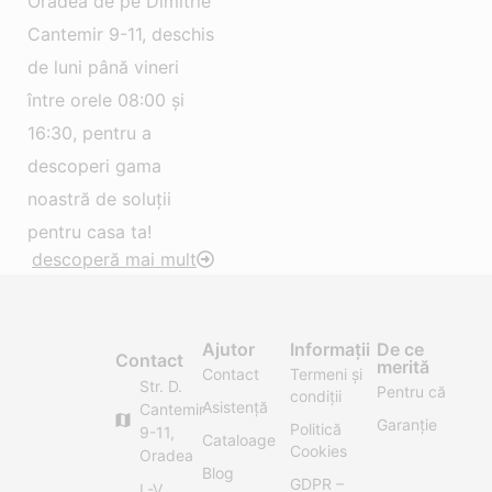
Oradea de pe Dimitrie
Cantemir 9-11, deschis
de luni până vineri
între orele 08:00 și
16:30, pentru a
descoperi gama
noastră de soluții
pentru casa ta!
descoperă mai mult
Ajutor
Informații
De ce
Contact
merită
Contact
Termeni și
Str. D.
Pentru că
condiții
Asistență
Cantemir
Garanție
Politică
9-11,
Cataloage
Cookies
Oradea
Blog
GDPR –
L-V