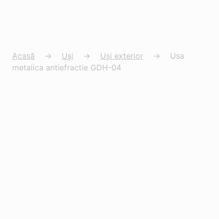
Acasă
→
Uși
→
Uși exterior
→
Usa
metalica antiefractie GDH-04