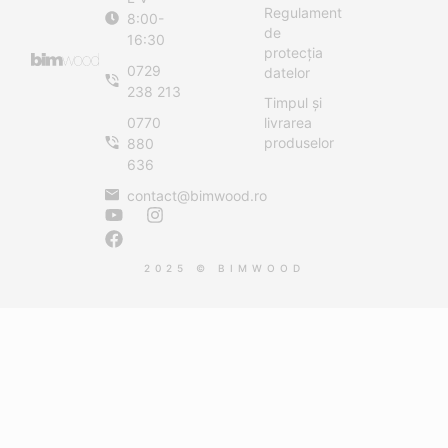
Regulament
8:00-
de
16:30
protecția
0729
datelor
238 213
Timpul și
0770
livrarea
produselor
880
636
contact@bimwood.ro
2025 © BIMWOOD