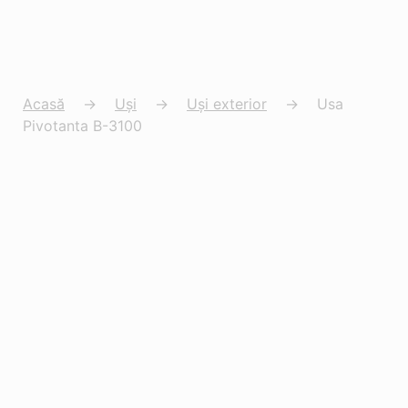
Acasă
→
Uși
→
Uși exterior
→
Usa
Pivotanta B-3100