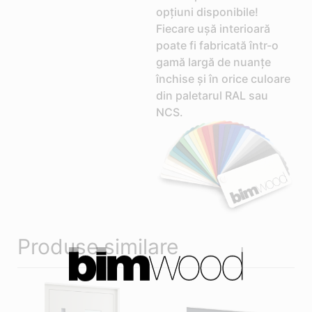
opțiuni disponibile!
Fiecare ușă interioară
poate fi fabricată într-o
gamă largă de nuanțe
închise și în orice culoare
din paletarul RAL sau
NCS.
Produse similare