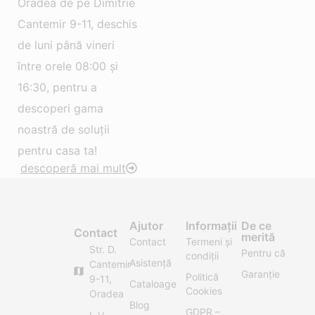
Oradea de pe Dimitrie
Cantemir 9-11, deschis
de luni până vineri
între orele 08:00 și
16:30, pentru a
descoperi gama
noastră de soluții
pentru casa ta!
descoperă mai mult
Ajutor
Informații
De ce
Contact
merită
Contact
Termeni și
Str. D.
Pentru că
condiții
Asistență
Cantemir
Garanție
Politică
9-11,
Cataloage
Cookies
Oradea
Blog
GDPR –