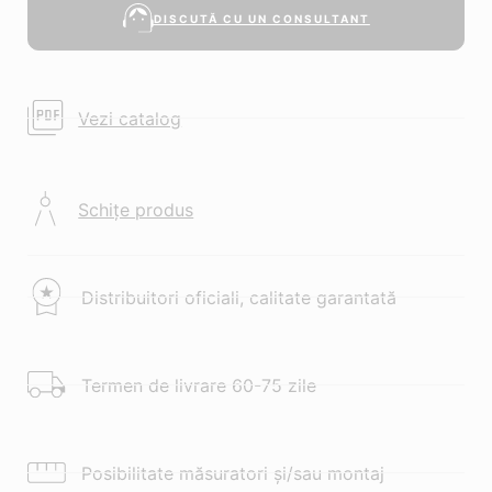
DISCUTĂ CU UN CONSULTANT
Vezi catalog
Schițe produs
Distribuitori oficiali, calitate garantată
Termen de livrare 60-75 zile
Posibilitate măsuratori și/sau montaj