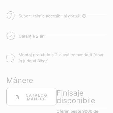
Suport tehnic accesibil și gratuit 😊
Garanție 2 ani
Montaj gratuit la a 2-a ușă comandată (doar
în județul Bihor)
Mânere
Finisaje
CATALOG
disponibile
MÂNERE
Oferim peste 9000 de