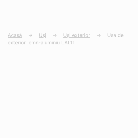
Acasă
→
Uși
→
Uși exterior
→
Usa de
exterior lemn-aluminiu LAL11