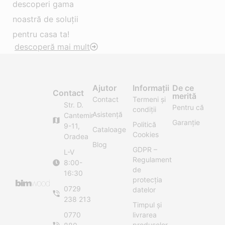
descoperi gama
noastră de soluții
pentru casa ta!
descoperă mai mult
Ajutor
Informații
De ce
Contact
merită
Contact
Termeni și
Str. D.
Pentru că
condiții
Asistență
Cantemir
Garanție
Politică
9-11,
Cataloage
Cookies
Oradea
Blog
GDPR –
L-V
Regulament
8:00-
de
16:30
protecția
0729
datelor
238 213
Timpul și
0770
livrarea
produselor