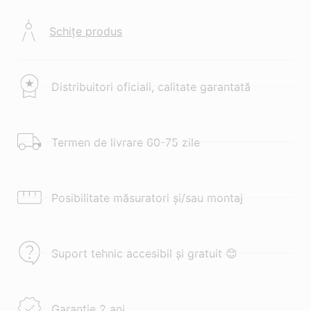
Schițe produs
Distribuitori oficiali, calitate garantată
Termen de livrare 60-75 zile
Posibilitate măsuratori și/sau montaj
Suport tehnic accesibil și gratuit 😊
Garanție 2 ani